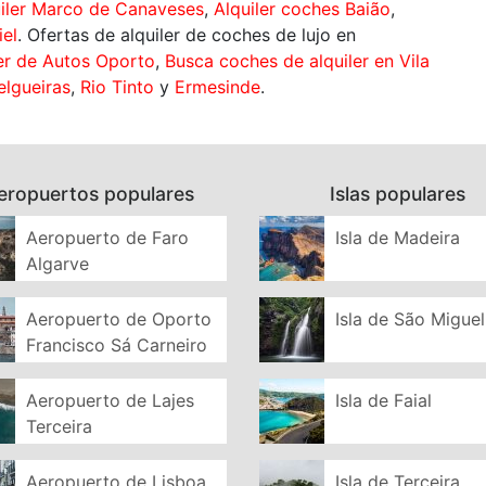
iler Marco de Canaveses
,
Alquiler coches Baião
,
iel
. Ofertas de alquiler de coches de lujo en
ler de Autos Oporto
,
Busca coches de alquiler en Vila
elgueiras
,
Rio Tinto
y
Ermesinde
.
eropuertos populares
Islas populares
Aeropuerto de Faro
Isla de Madeira
Algarve
Aeropuerto de Oporto
Isla de São Miguel
Francisco Sá Carneiro
Aeropuerto de Lajes
Isla de Faial
Terceira
Aeropuerto de Lisboa
Isla de Terceira