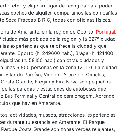
erto, etc., y elige un lugar de recogida para poder
scas coches de alquiler, comparamos las compañías
 Seca Fraccao B R C, todas con oficinas físicas.
zona de Amarante, en la región de Oporto,
Portugal
.
4ª ciudad más poblada de la región, y la 327ª ciudad
 las experiencias que te ofrece la ciudad y que
arante. Oporto (h. 249600 hab.), Braga (h. 121400
Felgueiras (h. 58100 hab.) son otras ciudades y
 unas 6 800 personas en la zona (2015). La ciudad
ar. Vilar do Paraíso, Valbom, Arcozelo, Canelas,
o, Costa Grande, Fregim y Eira Nova son pequeños
 de las paradas y estaciones de autobuses que
e Bus Terminal y Central de camionagem. Aprende
ículos que hay en Amarante.
tos, actividades, museos, atracciones, experiencias
cer durante tu estancia en Amarante. El Parque
Parque Costa Grande son zonas verdes relajantes,